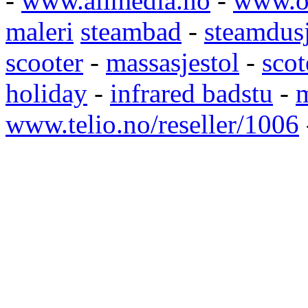
-
www.allmedia.no
-
www.ol
maleri
steambad
-
steamdus
scooter
-
massasjestol
-
scot
holiday
-
infrared badstu
-
m
www.telio.no/reseller/1006