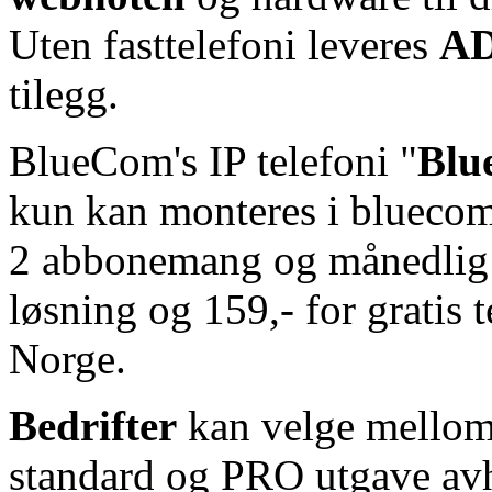
Uten fasttelefoni leveres
A
tilegg.
BlueCom's IP telefoni "
Blu
kun kan monteres i blueco
2 abbonemang og månedlig pri
løsning og 159,- for gratis te
Norge.
Bedrifter
kan velge mellom
standard og PRO utgave avh