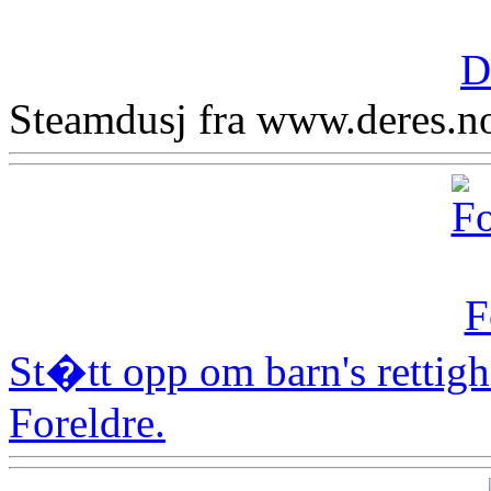
Steamdusj fra www.deres.n
St�tt opp om barn's rettighe
Foreldre.