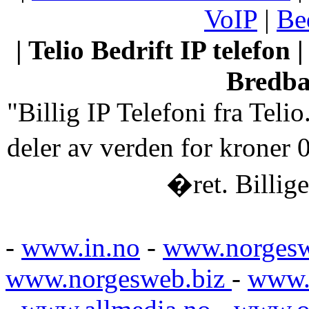
VoIP
|
Bed
| Telio Bedrift IP telefon |
Bredban
"Billig IP Telefoni fra Telio
deler av verden for kroner 0
�ret. Billige
-
www.in.no
-
www.norges
www.norgesweb.biz
-
www.