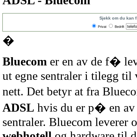
ADSL - Bluecom
Sjekk om du kan
Privat
Bedrift
�
Bluecom
er en av de f� l
ut egne sentraler i tilegg ti
nett. Det betyr at fra Blue
ADSL
hvis du er p� en av
sentraler. Bluecom leverer 
webhotell
og hardware til 